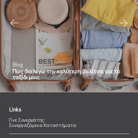
Blog
Μετατρέψτε το υπνοδωμάτιό σας σε ένα
ζεστό καταφύγιο με την χειμερινή συλλογή
«Artisti Italiani Bedding Collection»
Links
Γίνε Συνεργάτης
Συνεργαζόμενα Καταστήματα