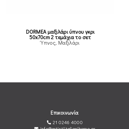
DORMEA μαξιλάρι ύπνου γκρι
50x70cm 2 τεμάχια το σετ
Ύπνος
Μαξιλάρι
Read more
Επικοινωνία
21 0246 4000
info@artistiitalianihome.gr