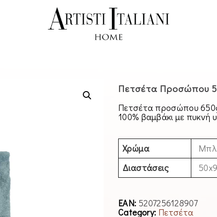
Πετσέτα Προσώπου 5
Πετσέτα προσώπου 650gs
100% βαμβάκι με πυκνή 
Χρώμα
Μπλ
Διαστάσεις
50x
EAN:
5207256128907
Category:
Πετσέτα