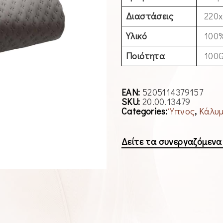
Διαστάσεις
220
Υλικό
100
Ποιότητα
100
EAN:
5205114379157
SKU:
20.00.13479
Categories:
Ύπνος
,
Κάλυμ
Δείτε τα συνεργαζόμεν