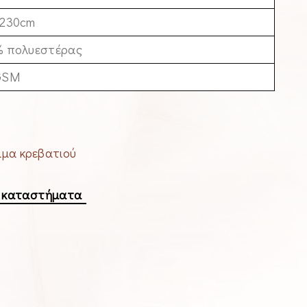
x230cm
% πολυεστέρας
GSM
μα κρεβατιού
α καταστήματα