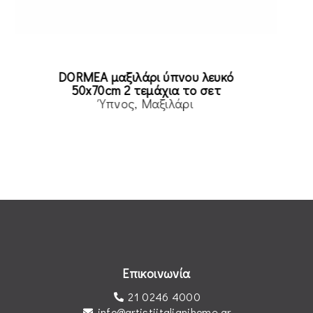
DORMEA μαξιλάρι ύπνου λευκό
50x70cm 2 τεμάχια το σετ
Ύπνος
Μαξιλάρι
Read more
Επικοινωνία
21 0246 4000
info@artistiitalianihome.gr