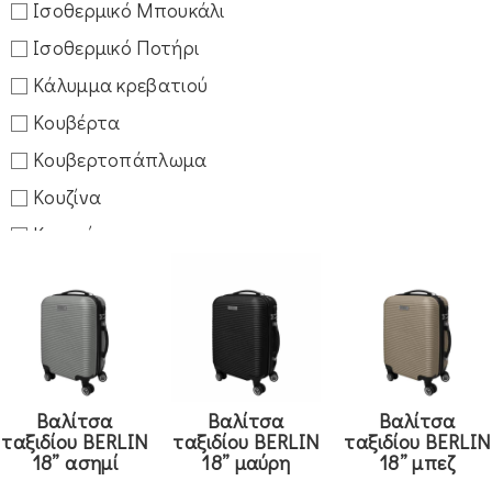
Ισοθερμικό Μπουκάλι
Ισοθερμικό Ποτήρι
Κάλυμμα κρεβατιού
Κουβέρτα
Κουβερτοπάπλωμα
Κουζίνα
Κουρτίνα
Κουρτίνα
Μαξιλάρι
Μαξιλάρι
Μαξιλάρια καρέκλας
Βαλίτσα
Βαλίτσα
Βαλίτσα
Μαξιλαροθήκη
ταξιδίου BERLIN
ταξιδίου BERLIN
ταξιδίου BERLIN
Μπάνιο
18” ασημί
18” μαύρη
18” μπεζ