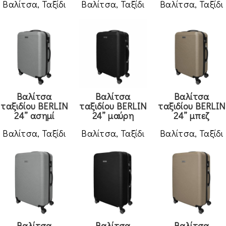
Μπάνιο
Βαλίτσα
,
Ταξίδι
Βαλίτσα
,
Ταξίδι
Βαλίτσα
,
Ταξίδι
Μπουρνούζι
Ξενοδοχείο
Πάπλωμα
Πατάκι
Πετσέτα
Βαλίτσα
Βαλίτσα
Βαλίτσα
Πετσέτες κουζίνας
ταξιδίου BERLIN
ταξιδίου BERLIN
ταξιδίου BERLIN
24” ασημί
24” μαύρη
24” μπεζ
Ποδιά κουζίνας
Βαλίτσα
,
Ταξίδι
Βαλίτσα
,
Ταξίδι
Βαλίτσα
,
Ταξίδι
Ριχτάρι
Σεντόνι
Ταξίδι
Τραπεζομάντηλα - Ράνερ
Τσάντα Laptop
Ύπνος
Βαλίτσα
Βαλίτσα
Βαλίτσα